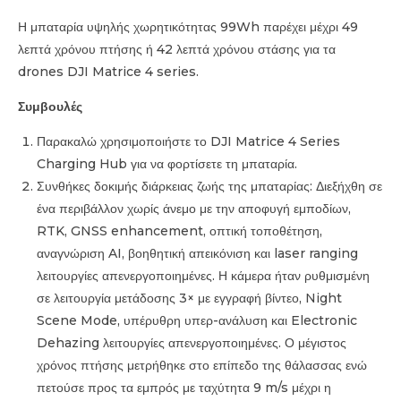
Η μπαταρία υψηλής χωρητικότητας 99Wh παρέχει μέχρι 49
λεπτά χρόνου πτήσης ή 42 λεπτά χρόνου στάσης για τα
drones DJI Matrice 4 series.
Συμβουλές
Παρακαλώ χρησιμοποιήστε το DJI Matrice 4 Series
Charging Hub για να φορτίσετε τη μπαταρία.
Συνθήκες δοκιμής διάρκειας ζωής της μπαταρίας: Διεξήχθη σε
ένα περιβάλλον χωρίς άνεμο με την αποφυγή εμποδίων,
RTK, GNSS enhancement, οπτική τοποθέτηση,
αναγνώριση AI, βοηθητική απεικόνιση και laser ranging
λειτουργίες απενεργοποιημένες. Η κάμερα ήταν ρυθμισμένη
σε λειτουργία μετάδοσης 3× με εγγραφή βίντεο, Night
Scene Mode, υπέρυθρη υπερ-ανάλυση και Electronic
Dehazing λειτουργίες απενεργοποιημένες. Ο μέγιστος
χρόνος πτήσης μετρήθηκε στο επίπεδο της θάλασσας ενώ
πετούσε προς τα εμπρός με ταχύτητα 9 m/s μέχρι η