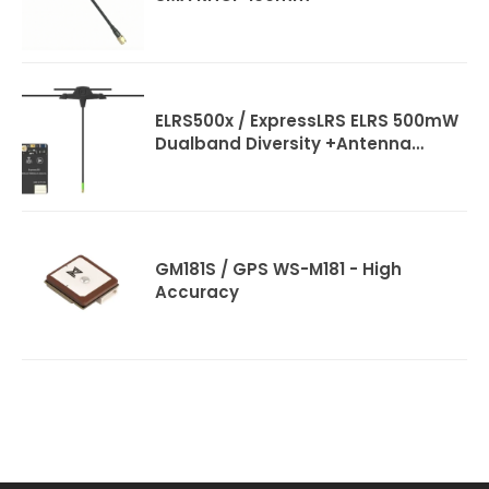
ELRS500x / ExpressLRS ELRS 500mW
Dualband Diversity +Antenna
220mm
GM181S / GPS WS-M181 - High
Accuracy