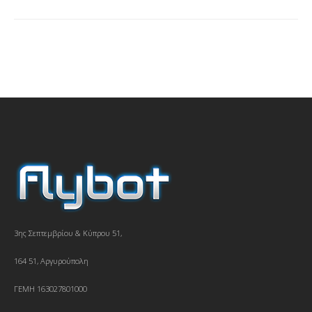
3ης Σεπτεμβρίου & Κύπρου 51,
164 51, Αργυρούπολη
ΓΕΜΗ 163027801000