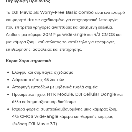
Περιγραφή Προϊόντος
Το DJI Mavic 3E Worry-Free Basic Combo είναι ένα ελαφρύ
και φορητό drone σχεδιασμένο για επιχειρησιακή λειτουργία,
που επιτρέπει γρήγορες αναπτύξεις και αυξημένη ευελιξία.
Διαθέτει μια κάμερα 20MP με wide-angle και 4/3 CMOS και
μια κάμερα ζουμ, καθιστώντας το κατάλληλο για εφαρμογές
επιθεώρησης, ασφάλειας και επιτήρησης.
Κύρια Χαρακτηριστικά
Ελαφρύ και συμπαγές σχεδιασμό
Διάρκεια πτήσης 45 λεπτών
Aποφυγή εμποδίων με μηδενικά τυφλά σημεία
Προαιρετικό ηχείο, RTK Module, DJI Cellular Dongle και
άλλα επίσημα αξεσουάρ διαθέσιμα
Ισχυρά φορτία, συμπεριλαμβανομένης μιας κάμερας ζουμ,
4/3 CMOS wide-angle κάμερα και θερμικής κάμερας
(έκδοση DJI Mavic 3T)