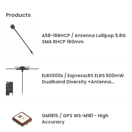
Products
A58-16RHCP / Antenna Lollipop 5.8G
SMA RHCP 160mm
ELRS500x / ExpressLRS ELRS 500mW
Dualband Diversity +Antenna
220mm
GM181S / GPS WS-M181 - High
Accuracy