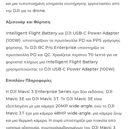
και μια τυποποιημένη υπηρεσία συντήρησης εργοστασίου από
την DJI για το drone.
Αξεσουάρ και Φόρτιση
Ιntelligent Flight Battery και DJI USB-C Power Adapter
(100W) υποστηρίζουν τα πρωτόκολλα PD και PPS γρήγορης
φόρτισης. Το DJI RC Pro Enterprise υποστηρίζει τα
πρωτόκολλα PD και QC. Χρειάζεται περίπου 70 λεπτά για να
φορτιστεί πλήρως μια Intelligent Flight Battery
χρησιμοποιώντας το DJI USB-C Power Adapter (100W).
Επιπλέον Πληροφορίες
Η DJI Mavic 3 Enterprise Series έχει δύο εκδόσεις: DJI
Mavic 3E και DJI Mavic 3T. Το DJI Mavic 3E είναι
εξοπλισμένο με μια κάμερα 20MP wide-angle, ενώ το DJI
Mavic 3T έχει μια κάμερα 48MP wide-angle, μια κάμερα ζουμ
και μια θερμική κάμερα. Η σειρά υποστηρίζει μια ποικιλία από
χρήσιμα αξεσουάρ, συμπεριλαμβανομένων του DJI Mavic 3