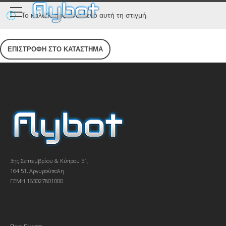
Το καλάθι σας είναι κενό αυτή τη στιγμή.
ΕΠΙΣΤΡΟΦΉ ΣΤΟ ΚΑΤΆΣΤΗΜΑ
3ης Σεπτεμβρίου & Κύπρου 51,
164 51, Αργυρούπολη
ΓΕΜΗ 163027801000