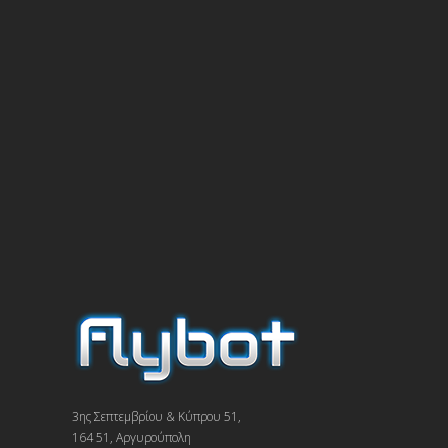
3ης Σεπτεμβρίου & Κύπρου 51,
164 51, Αργυρούπολη