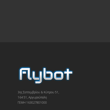
3ης Σεπτεμβρίου & Κύπρου 51,
164 51, Αργυρούπολη
ΓΕΜΗ 163027801000