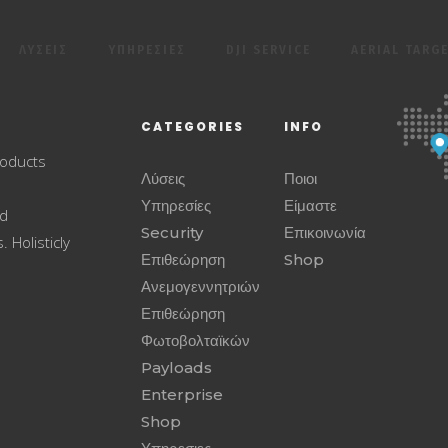
ΛΎΣΕΙΣ
ΥΠΗΡΕΣΙΕΣ
DJI SERVICE
AERIAL TARG
CATEGORIES
INFO
roducts
Λύσεις
Ποιοι
Υπηρεσίες
Είμαστε
ed
Security
Επικοινωνία
 Holisticly
Επιθεώρηση
Shop
Ανεμογεννητριών
Επιθεώρηση
Φωτοβολταϊκών
Payloads
Enterprise
Shop