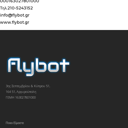
000163027801000
Τηλ.210-5243152
info@flybot.gr
www.flybot.gr
3ης Σεπτεμβρίου & Κύπρου 51,
164 51, Αργυρούπολη
ΓΕΜΗ 163027801000
Ποιοι Είμαστε