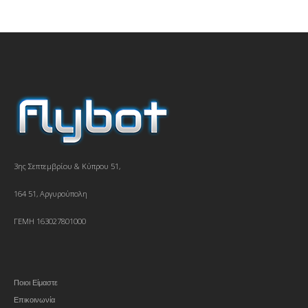
3ης Σεπτεμβρίου & Κύπρου 51,
164 51, Αργυρούπολη
ΓΕΜΗ 163027801000
Ποιοι Είμαστε
Επικοινωνία